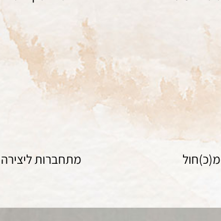
ציור
ציור
מ(כ)חול
מתחברות ליצירה