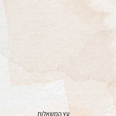
ציור
עץ המשאלות